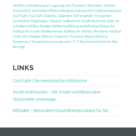
AMWHV
Anforderung an Lagerung und Transport
Apotheker
Arthritis
Arzneimittel- und Wirkstoffherstellungsverordnung
Arzt
Außentemperatur
Cool*Safe
Cool Safe
Diabetes
Diabetiker
Einfriergefahr
Frostgefahr
Gesetzliche Regelungen
Glaukom
Indikationen
Insulin
kostenlos
Kälte ist
schädlich
Kühlbox Medizin
kühlkettenpflichtig
kühlpflichtig
Kühltasche
Kühltasche Insulin
Medikamenten Kühltasche
Morbus Bechterev
Morbus
Crohn
MS
Multiple Sklerose
Patienten
Psoriasis
Reisen
Rheuma
Temperatur
Temperaturmessung
unter 0° C
Wachstumshormone
Wer
benötigt
LINKS
Cool-Safe | Die medizinische Kühltasche
Insulin Kühltasche – Mit Insulin und Blutzucker-
Teststreifen unterwegs
MEDidée – Besondere Gesundheitsprodukte für Sie