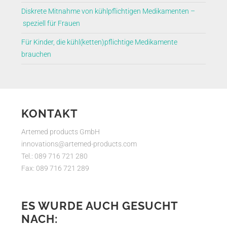
Diskrete Mitnahme von kühlpflichtigen Medikamenten –
speziell für Frauen
Für Kinder, die kühl(ketten)pflichtige Medikamente
brauchen
KONTAKT
Artemed products GmbH
innovations@artemed-products.com
Tel.: 089 716 721 280
Fax: 089 716 721 289
ES WURDE AUCH GESUCHT
NACH: