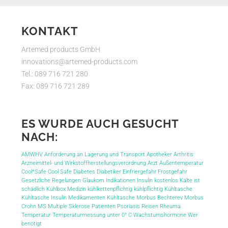
KONTAKT
Artemed products GmbH
innovations@artemed-products.com
Tel.: 089 716 721 280
Fax: 089 716 721 289
ES WURDE AUCH GESUCHT
NACH:
AMWHV
Anforderung an Lagerung und Transport
Apotheker
Arthritis
Arzneimittel- und Wirkstoffherstellungsverordnung
Arzt
Außentemperatur
Cool*Safe
Cool Safe
Diabetes
Diabetiker
Einfriergefahr
Frostgefahr
Gesetzliche Regelungen
Glaukom
Indikationen
Insulin
kostenlos
Kälte ist
schädlich
Kühlbox Medizin
kühlkettenpflichtig
kühlpflichtig
Kühltasche
Kühltasche Insulin
Medikamenten Kühltasche
Morbus Bechterev
Morbus
Crohn
MS
Multiple Sklerose
Patienten
Psoriasis
Reisen
Rheuma
Temperatur
Temperaturmessung
unter 0° C
Wachstumshormone
Wer
benötigt