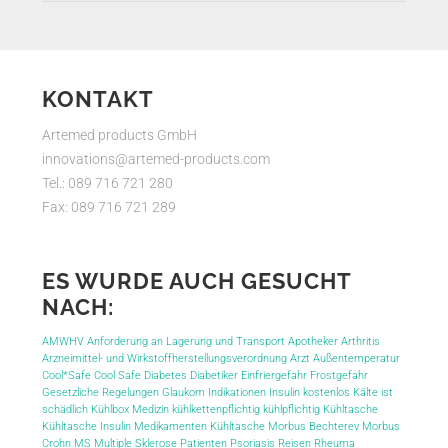
KONTAKT
Artemed products GmbH
innovations@artemed-products.com
Tel.: 089 716 721 280
Fax: 089 716 721 289
ES WURDE AUCH GESUCHT
NACH:
AMWHV
Anforderung an Lagerung und Transport
Apotheker
Arthritis
Arzneimittel- und Wirkstoffherstellungsverordnung
Arzt
Außentemperatur
Cool*Safe
Cool Safe
Diabetes
Diabetiker
Einfriergefahr
Frostgefahr
Gesetzliche Regelungen
Glaukom
Indikationen
Insulin
kostenlos
Kälte ist
schädlich
Kühlbox Medizin
kühlkettenpflichtig
kühlpflichtig
Kühltasche
Kühltasche Insulin
Medikamenten Kühltasche
Morbus Bechterev
Morbus
Crohn
MS
Multiple Sklerose
Patienten
Psoriasis
Reisen
Rheuma